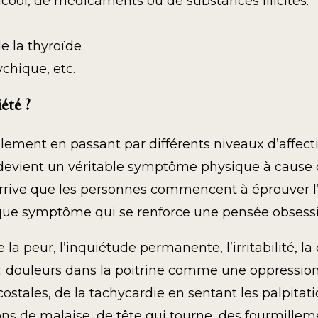
ool, de médicaments ou de substances illicites.
 la thyroïde
hique, etc.
été ?
llement en passant par différents niveaux d’affe
 devient un véritable symptôme physique à cause de
arrive que les personnes commencent à éprouver l’
haque symptôme qui se renforce une pensée obsessi
la peur, l’inquiétude permanente, l’irritabilité, la
douleurs dans la poitrine comme une oppression t
costales, de la tachycardie en sentant les palpitat
s de malaise, de tête qui tourne, des fourmillem