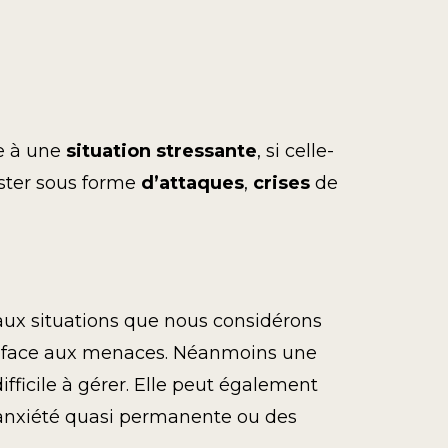
se à une
situation stressante
, si celle-
ester sous forme
d’attaques
,
crises
de
 aux situations que nous considérons
nir face aux menaces. Néanmoins une
fficile à gérer. Elle peut également
 anxiété quasi permanente ou des